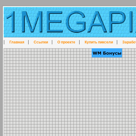
1MegaPixel.ru - Продажа рекламы п
|
|
|
|
|
Главная
Ссылки
О проекте
Купить пиксели
Зарабо